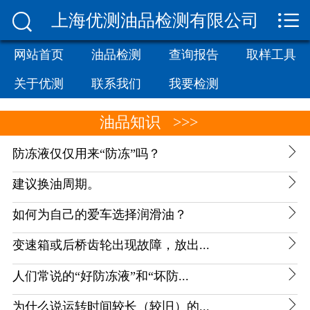


上海优测油品检测有限公司
网站首页

油品检测
网站首页
油品检测
查询报告
取样工具
关于优测
联系我们
我要检测
查询报告
油品知识
>>>
取样工具

防冻液仅仅用来“防冻”吗？
关于优测

建议换油周期。
联系我们

如何为自己的爱车选择润滑油？
我要检测

变速箱或后桥齿轮出现故障，放出...

人们常说的“好防冻液”和“坏防...

为什么说运转时间较长（较旧）的...